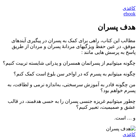
کاغذی
ebook
هدف پسران
مطالب این کتاب، راهی برای کمک به پسران در پیگیری آینده­ای
موفق، در عین حفظ ویژگی­‎های مردانۀ پسران و مردان از طریق
پاسخ به پرسش هایی مانند :
چگونه می‎‏توانیم از پسرانمان همسران و پدرانی شایسته تربیت کنیم؟
چگونه می‏‎توانم به پسرم که در اواخر سن بلوغ است کمک کنم؟
من چگونه قادر به آموزش سرسختی، به‌اندازه نرمی و لطافت، به
پسرم خواهم بود؟
چطور می‎‏توانیم غریزه جنسی پسران را به حسی هدفمند، در قالب
عشق و صمیمیت، تعبیر کنیم؟
و … است.
کاغذی