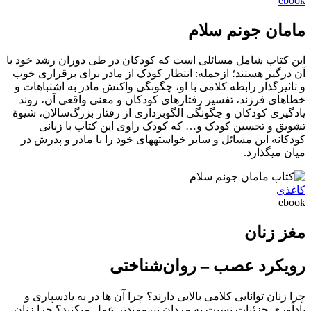
ebook
مامان جونم سلام
این کتاب شامل مسائلی است که کودکان در طی دوران رشد خود با
آن درگیر هستند؛ ازجمله: انتظار کودک از مادر برای برقراری خوب
و تاثیرگذار رابطه کلامی با او، چگونگی واکنش مادر به اشتباهات و
خطاهای فرزند، تفسیر رفتارهای کودکان و معنی واقعی آن، روند
یادگیری کودکان و چگونگی الگوبرداری از رفتار بزرگ‌سالان، شیوۀ
تشویق و تحسین کودک و… که کودک راوی این کتاب با زبانی
کودکانه این مسائل و سایر خواسته‏‎های خود را با مادر و پدرش در
میان می‏‎گذارد.
کاغذی
ebook
مغز زنان
رویکرد عصب – روان‌شناختی
چرا زنان توانایی کلامی بالایی دارند؟ چرا آن ­ها در به ­یادسپاری و
یادآوری جزئیات نسبت به مردان نیرومندتر عمل می­کنند؟ چرا زنان