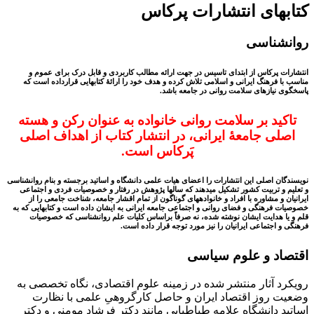
کتاب‎های انتشارات پرکاس
روان‎شناسی
انتشارات پرکاس از ابتدای تاسیس در جهت ارائه مطالب کاربردی و قابل درک برای عموم و
مناسب با فرهنگ ایرانی و اسلامی تلاش کرده و هدف خود را ارائۀ کتابهایی قرارداده است که
پاسخگوی نیازهای سلامت روانی در جامعه باشد.
تاکید بر سلامت روانی خانواده به عنوان رکن و هسته
اصلی جامعۀ ایرانی، در انتشار کتاب از اهداف اصلی
پَرکاس است.
نویسندگان اصلی این انتشارات را اعضای هیات علمی دانشگاه و اساتید برجسته و بنام روان‏شناسی
و تعلیم و تربیت کشور تشکیل می‏دهند که سالها پژوهش در رفتار و خصوصیات فردی و اجتماعی
ایرانیان و مشاوره با افراد و خانواده‎‏های گوناگون از تمام اقشار جامعه، شناخت جامعی را از
خصوصیات فرهنگی و فضای روانی و اجتماعی جامعه ایرانی به ایشان داده است و کتابهایی که به
قلم و یا هدایت ایشان نوشته شده، نه صرفاً براساس کلیات علم روان‏شناسی که خصوصیات
فرهنگی و اجتماعی ایرانیان را نیز مورد توجه قرار داده است.
اقتصاد و علوم سیاسی
رویکرد آثار منتشر شده در زمینه علوم اقتصادی، نگاه تخصصی به
وضعیت روز اقتصاد ایران و حاصل کارگروهیِ علمی با نظارت
اساتید دانشگاه‏ علامه طباطبایی مانند دکتر فرشاد مومنی و دکتر