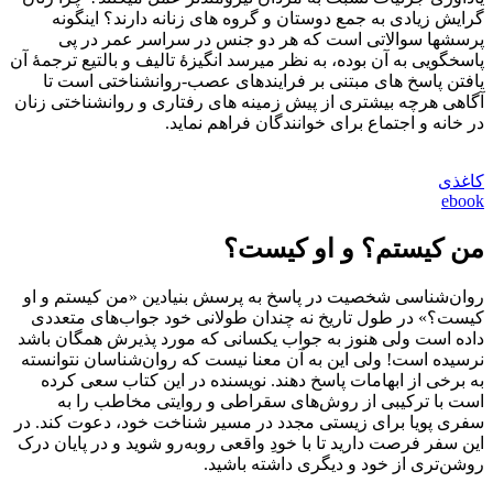
گرایش زیادی به جمع دوستان و گروه­ های زنانه دارند؟ این­گونه
پرسش­‎ها سوالاتی است که هر دو جنس در سراسر عمر در پی
پاسخگویی به آن بوده، به نظر می­رسد انگیزۀ تالیف و بالتیع ترجمۀ آن
یافتن پاسخ های مبتنی بر فرایندهای عصب-روان­شناختی است تا
آگاهی هرچه بیشتری از پیش زمینه ­های رفتاری و روانشناختی زنان
در خانه و اجتماع برای خوانندگان فراهم نماید.
کاغذی
ebook
من کیستم؟ و او کیست؟
روان‌شناسی شخصیت در پاسخ به پرسش بنیادین «من کیستم و او
کیست؟» در طول تاریخ نه چندان طولانی خود جواب‌های متعددی
داده است ولی هنوز به جواب یکسانی که مورد پذیرش همگان باشد
نرسیده است! ولی این به آن معنا نیست که روان‌شناسان نتوانسته
به برخی از ابهامات پاسخ دهند. نویسنده در این کتاب سعی کرده
است با ترکیبی از روش‌های سقراطی و روایتی مخاطب را به
سفری پویا برای زیستی مجدد در مسیر شناخت خود، دعوت کند. در
این سفر فرصت دارید تا با خودِ واقعی روبه‌رو شوید و در پایان درک
روشن‌تری از خود و دیگری داشته باشید.