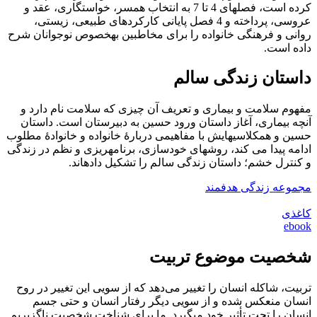
کرده است، فصل‎های 4 تا 7 به انتخاب همسر، خواستگاری، عقد و
عروسی، پرداخته و 4 فصل پایانی کارکردهای طبیعی، زیستی،
روانی و فرهنگی خانواده را برای مخاطبین به‎خصوص نوجوانان شرح
داده است.
داستان زندگی سالم
مفهوم سلامت و بیماری و تعریف آن چیزی که سلامت نام دارد و
آنچه بیماری، آغاز داستان ورود حسین به دبیرستان است. داستان
حسین و همکلاسی‏‎هایش با مفاهیمی دربارۀ خانواده و خانوادۀ مطلوب
ادامه پیدا می کند، روش‏های خودسازی، برنامه‏‎ریزی و نظم در زندگی
و کنترل خشم؛ داستان زندگی سالم را تشکیل داده‎اند.
مجموعه زندگی هدفمند
کاغذی
ebook
شخصیت موضوع تربیت
تربیت، شاكله انسان را تغییر می‎‌دهد كه از سویی این تغییر در روح
انسان منعكس شده و از سویی دیگر رفتار انسان و حتی جسم
انسان را تحت تأثیر خود می‎گیرد. ما برای شناخت شخصیت ناگزیریم