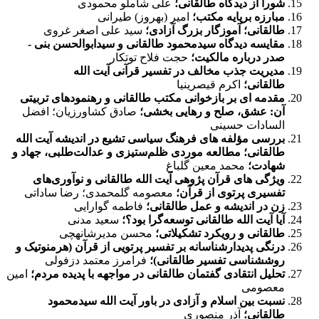
شورا از دیدگاه طالقانی؛
علی شاملو محمودی
مبارزه برپایه مكتب؛
امیر (بهروز) طیرانی
طالقانی؛ آموزگار بزرگ آزادی؛
سید علی ‏اصغر غروی
مقایسه دیدگاه سیدمحمود طالقانی و سیدابوالحسن بنی ­
صدر
درباره مالکیت؛
حجت فلاح توتکار
مدیریت جذب مخالف در تفسیر قرآنی آیت‏ الله
طالقانی؛
اکرم قیصری­نیا
مقدمه ‏ای بر بازخوانی مکتب طالقانی و رهنمودهای تربیتی
آن: عشق، صلح و رهایی بخشی؛
صادق کشاورزیان؛ افضل
‏السادات حسینی
بررسی مؤلفه ­های فرهنگ سیاسی تشیع در اندیشه آیت ­الله
طالقانی؛ مطالعه موردی ظلم­‌ستیزی و عدالت­‌طلبی، جهاد و
شهادت؛
محمد معین گلباغ
ویژگی ­های قرآن پژوهی آیت ‏الله طالقانی و نوآوری­‌های
تفسیری پرتوی از قرآن؛
معصومه گل‏محمدی؛ رضا ساداتی
زن در اندیشه و عمل طالقانی؛
فاطمه گوارایی
آیا آیت ­­الله طالقانی توسعه‌­گرا بود؟؛
سعید مدنی
طالقانی و رویکرد تشکیلاتی؛
محسن مدیرشانه‏چی
درنگی پدیدارشناسانه بر تفسیر پرتویی از قرآن (هرمنوتیک و
روش‏شناسی تفسیر طالقانی)؛
فرامرز معتمد دزفولی
تحلیل انتقادی گفتمان طالقانی در مواجهه با پدیده مردم؛
امین
معصومی
نسبت بین اسلام و آزادی در باور آیت‏ الله سیدمحمود
طالقانی؛
آذر منصوری