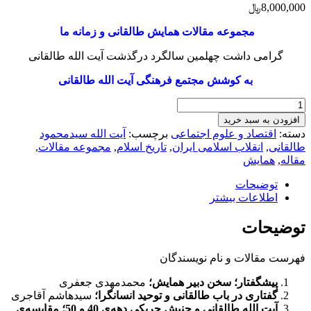
8,000,000
﷼
مجموعه مقالات همایش طالقانی و زمانه ما
گرامی داشت چهلمین سالگرد درگذشت آیت الله طالقانی
به کوشش مجتمع فرهنگی آیت الله طالقانی
کتاب
طالقانی
افزودن به سبد خرید
و
دسته:
اقتصاد و علوم اجتماعی
برچسب:
آیت الله سیدمحمود
زمانۀ
طالقانی
,
انقلاب اسلامی ایران
,
تاریخ اسلام
,
مجموعه مقالات
,
ما
مقاله
,
همایش
عدد
توضیحات
اطلاعات بیشتر
توضیحات
فهرست مقالات و نام نویسندگان
پیشگفتار؛ سخن دبیر همایش؛
محمدمهدی جعفری
گفتاری در باب طالقانی و توحید انسان‏گرا؛
سیدهاشم آقاجری
آیت الله
طالقانی و جنبش چریکی دهه‌ی 40 و 50؛ مقایسه‌ی