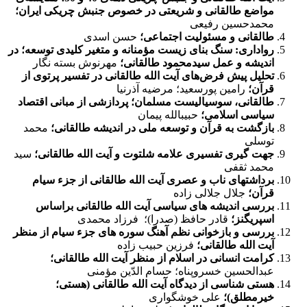
مواضع طالقانی و شریعتی در خصوص جنبش چریکی ایران؛
محمدحسین رفیعی
طالقانی و مسئولیت اجتماعی؛
حسن اسدی
رواداری: سنگ بنای زیست مؤمنانه و متغیر کلیدی توسعه؛ در
اندیشه و عمل سیدمحمود طالقانی؛
مهرنوش بسته ‏نگار
تحلیل پیش فرض‌های آیت ‏الله طالقانی در تفسیر پرتوی از
قرآن؛
رامین پورسعید؛ مرضیه آذرنیا
طالقانی، سوسیالیست مسلمان؛ پردازشی از مبانی اقتصاد
سیاسی اسلامی؛
حبیب‏الله پیمان
بازگشت به قرآن و توسعه ملی در اندیشه طالقانی؛
محمد
توسلی
جهت‏ گیری تفسیری علامه شلتوت و آیت ‏الله طالقانی؛
سید
محمد ثقفی
برداشت‏های ناب و عصری آیت ‏الله طالقانی از جزء سی‏ام
قرآن؛
جلال جلالی‏ زاده
بررسی اندیشه‏ های سیاسی آیت ‏الله طالقانی براساس
اسپریگنز؛
قادر حافظ (صدرا)؛ فرزاد محمدی
بررسی و بازخوانی نظم ­آهنگ سوره­ های جزء سی­ام از منظر
آیت ­الله طالقانی؛
فرزین حبیب ­زاده
کرامت انسانی در اسلام از منظر آیت­ الله طالقانی؛
عبدالحسین خسروپناه؛ حسام ­الدّین مؤمنی
هستی‏ شناسی از دیدگاه آیت ‏الله طالقانی (هستی؛
خیرمطلق)؛
علی خوشگواری