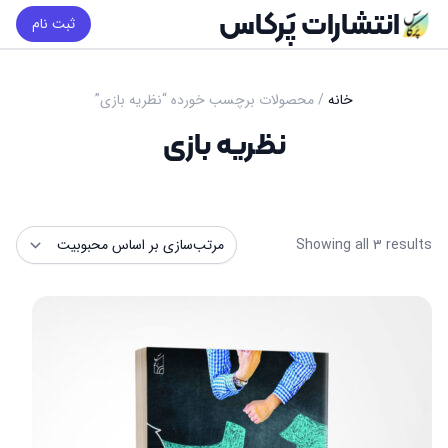
انتشارات پَرکاس
ثبت نام
خانه
/ محصولات برچسب خورده “نظریه بازی”
نظریه بازی
Sorted
Showing all 3 results
by
popularity