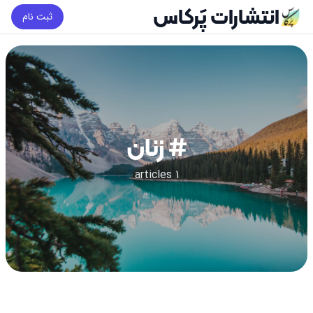
انتشارات پَرکاس
ثبت نام
# زنان
1 articles