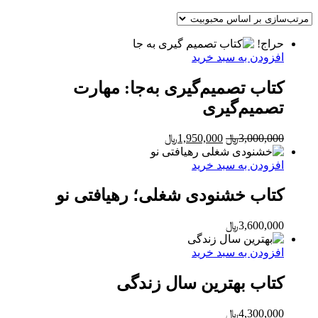
by
popularity
حراج!
افزودن به سبد خرید
کتاب تصمیم‌گیری به‌جا: مهارت
تصمیم‌گیری
Current
Original
3,000,000
﷼
1,950,000
﷼
price
price
is:
was:
افزودن به سبد خرید
3,000,000﷼.
1,950,000﷼.
کتاب خشنودی شغلی؛ رهیافتی نو
3,600,000
﷼
افزودن به سبد خرید
کتاب بهترین سال زندگی
4,300,000
﷼