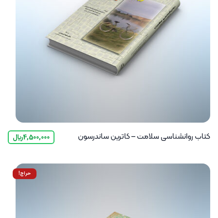
کتاب روانشناسی سلامت – کاترین ساندرسون
4,500,000
﷼
حراج!