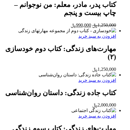
کتاب پدر، مادر، معلم: من نوجوانم –
چاپ بیست و پنجم
Current
Original
1,250,000
﷼
990,000
﷼
price
price
is:
was:
افزودن به سبد خرید
1,250,000﷼.
990,000﷼.
مهارت‌های زندگی: کتاب دوم خودسازی
(۲)
1,250,000
﷼
افزودن به سبد خرید
کتاب جاده زندگی: داستان روان‌شناسی
2,000,000
﷼
افزودن به سبد خرید
مهارت‌های زندگی: کتاب سوم زندگی