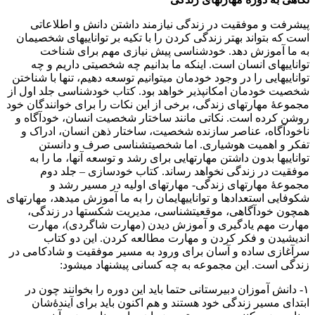
پیشرفت و موفقیت در زندگی نیازمند داشتن دانش و اطلاعاتی
است که بتواند بهتر زندگی کردن را با تکیه بر توانایی‎های شخصی‎مان
به ما آموزش دهد. خودشناسی پیش نیازی مهم برای شناخت
توانایی‎های انسان است. اینکه ما بدانیم چه شخصیتی داریم و چه
توانایی‎هایی را در وجود خودمان می‎توانیم توسعه دهیم، تنها با شناختن
شخصیت خودمان امکان‎پذیر خواهد بود. کتاب خودشناسی جلد اول از
مجموعۀ مهارت‎های زندگی، برخی از این نکات را برای خوانندگان خود
روشن کرده است. نکاتی مانند ساختار شخصیت انسان، خودآگاه و
ناخودآگاه، عناصر سازنده شخصیت، ساختار ذهن انسان، ادراک و
تفکر و اهمیت هوشیاری. اما شخصیت‏‎شناسی صرف و دانستن
توانایی‎ها بدون داشتن مهارت‎هایی برای رشد و توسعه آن‎ها، ما را به
موفقیت در زندگی نخواهد رساند. کتاب خودسازی – جلد دوم
مجموعۀ مهارتهای زندگی- مهارت‎های اولیه در مسیر رشد و
شکوفایی استعدادها و توانایی‎های‎مان را به ما آموزش می‎دهد، مهارت‎های
همچون خودآگاهی، موقعیت‎شناسی، مدیریت شکست‏‎ها در زندگی،
مهارت مهم یادگیری و آموزش دیدن (مهارت شاگردی)، مهارت
اندیشیدن و فکر کردن و مهارت مطالعه کردن. این دو کتاب
سرآغازی ساده و آسان برای ورود به مسیر موفقیت و شادکامی در
زندگی است. این مجموعه به چه کسانی پیشنهاد می‎شود:
۱- دانش آموزان دبیرستانی حتما باید این دوره را بخوانند چون در
ابتدای مسیر زندگی خود هستند و هم اکنون باید برای آیندۀشان