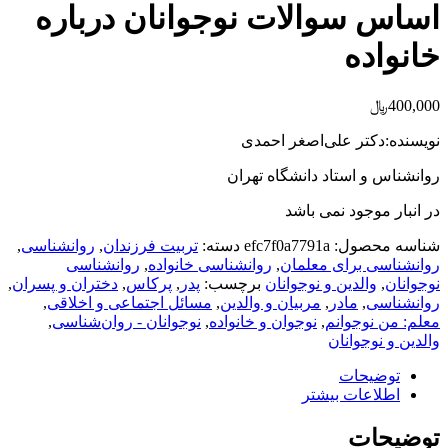
اساس سوالات نوجوانان درباره
خانواده
400,000
﷼
نویسنده:دکتر علی‌اصغر احمدی
روانشناس و استاد دانشگاه تهران
در انبار موجود نمی باشد
شناسه محصول:
efc7f0a7791a
دسته:
تربیت فرزندان
,
روانشناسی
,
روانشناسی برای معلمان
,
روانشناسی خانواده
,
روانشناسی
نوجوانان
,
والدین و نوجوانان
برچسب:
پدر
,
پرکاس
,
دختران و پسران
,
روانشناسی
,
مادر
,
مربیان و والدین
,
مسائل اجتماعی و اخلاقی
,
معلم: من نوجوانم
,
نوجوان و خانواده
,
نوجوانان - روان‌شناسی
,
والدین و نوجوانان
توضیحات
اطلاعات بیشتر
توضیحات