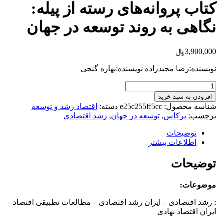
کتاب پروانه‌های رسته از پیله:
نگاهی به روند توسعه در جهان
3,900,000
﷼
نویسنده:رضا مجیدزاده نویسنده:بهاره گنجی
کتاب
پروانه‌های
افزودن به سبد خرید
رسته
شناسه محصول:
e25c255ff5cc
دسته:
اقتصاد رشد و توسعه
از
برچسب:
پرکاس
,
توسعه در جهان
,
رشد اقتصادی
پیله:
نگاهی
توضیحات
به
اطلاعات بیشتر
روند
توسعه
توضیحات
در
جهان
موضوعات:
عدد
: رشد اقتصادی – ایران رشد اقتصادی – مطالعات تطبیقی اقتصاد –
ایران اقتصاد نهادی