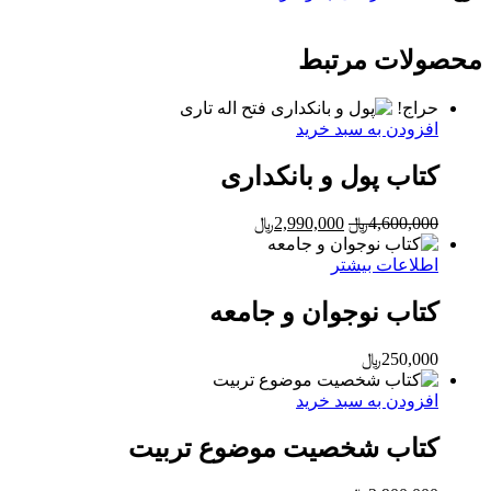
محصولات مرتبط
حراج!
افزودن به سبد خرید
کتاب پول و بانکداری
Current
Original
4,600,000
﷼
2,990,000
﷼
price
price
is:
was:
اطلاعات بیشتر
4,600,000﷼.
2,990,000﷼.
کتاب نوجوان و جامعه
250,000
﷼
افزودن به سبد خرید
کتاب شخصیت موضوع تربیت