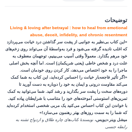
توضیحات
Living & loving after betrayal : how to heal from emotional
abuse, deceit, infidelity, and chronic resentment
«این کتاب بی‌‌نظیر به جوانبی از پشت سر گذاشتن درد خیانت می‌‌پردازد
که اغلب نادیده گرفته می‌‌شود و فرد به‌واسطۀ آن می‌‌تواند روی زخم‌‌های
خود مرهم بگذارد. معمولاً وقتی آسیب می‌‌بینیم، توجهمان معطوف به
علت درد و شخص خاطی (یعنی شریکمان) است
.
اما آنچه بخش اصلی
ماجرا را به خود اختصاص می‌‌دهد، کار کردن روی خودمان است.
«اگر تأثیر فاجعه‌‌بار خیانت را احساس کرده‌‌اید، این کتاب به شما کمک
می‌‌کند مقاومت درونی و ایمان به خود را دوباره به دست آورید تا
دوره‌‌های سخت را پشت سر بگذارید و رشد کنید. شما می‌‌توانید به کمک
تمرین‌های استوسنی آموخته‌‌های خود را متناسب با شرایطتان پیاده کنید.
با خواندن این کتاب احساس می‌‌کنید یک مربی شخصی استخدام کرده‌‌اید
که شما را به سمت روزهای بهتر رهنمون می‌‌سازد!»
میشل وینر-دیویس،
نویسندۀ کتاب‌‌های
چاره طلاق
و
ازدواج تشنه به
رابطه جنسی