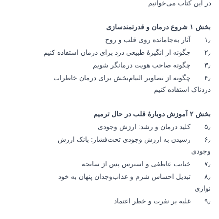
در این کتاب می‌خوانیم
بخش ۱ شروع درمان و قدرتمندسازی
۱٫ آثار به‌جامانده روی قلب و روح
۲٫ چگونه از انگیزۀ طبیعی درد برای درمان استفاده کنیم
۳٫ چگونه صاحب هویت درمانگر شویم
۴٫ چگونه از تصاویر التیام‌‌بخش برای درمان خاطرات
دردناک استفاده کنیم
بخش ۲ آموزش دوبارۀ قلب در حال ترمیم
۵٫ کلید درمان و رشد: ارزش وجودی
۶٫ رسیدن به ارزش وجودی تحت‌فشار: بانک ارزش
وجودی
۷٫ خیانت عاطفی و استرس پس از سانحه
۸٫ تبدیل احساس شرم و عذاب‌وجدان پنهان به خود
نوازی
۹٫ غلبه بر نفرت و خطر اعتماد