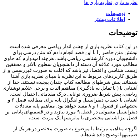
نظریه بازی
,
نظریه بازی ها
توضیحات
اطلاعات بیشتر
توضیحات
در این کتاب نظریه بازی از چشم انداز ریاضی معرفی شده است.
نوشتن متن حاضر را با این قصد انجام دادم که متن درسی برای
دانشجویان دوره کارشناسی ریاضی باشد، هرچند امیدوارم که حاوی
مطالب مورد علاقه آن دسته از دانشجویان سطوح بالاتر و محققین
زیست شناسی و اقتصاد نیز باشد که اغلب به صورت غیررسمی و از
طریق کاربردهای مربوط به این نظریه با مبنای نظریه بازی آشنا
شده‎اند. پیش شرطهای مطالعه کتاب چندان پیچیده نیستند. جدا از
آشنایی با ( یا تمایل به یادگیری) مفاهیم اثبات و برخی علایم نوشتاری
ریاضی، پیش شرط ضروری توانایی درک مقدماتی احتمال است.
آشنایی با حساب دیفرانسیل و انتگرال پایه برای مطالعه فصل ۶ و
بخش‎هایی از فصول ۱ و ۸ مفید خواهد بود. مفاهیم پایه معادلات
دیفرانسیل معمولی در فصل ۹ مورد نیازند و در قسمتهای پایانی این
فصل نیز آشنایی مختصری با ماتریسها یک مزیت است،
اگرچه مفاهیم مرتبط با موضوع به صورت مختصر در هر یک از
ضمیمه‎ها توضیح داده شده‎اند.