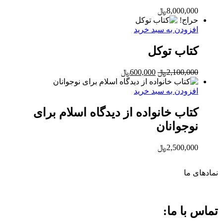
8,000,000
﷼
حراج!
افزودن به سبد خرید
کتاب توکل
Current
Original
2,100,000
﷼
600,000
﷼
price
price
is:
was:
افزودن به سبد خرید
2,100,000﷼.
600,000﷼.
کتاب خانواده از دیدگاه اسلام برای
نوجوانان
2,500,000
﷼
نماد‌های ما
تماس با ما: