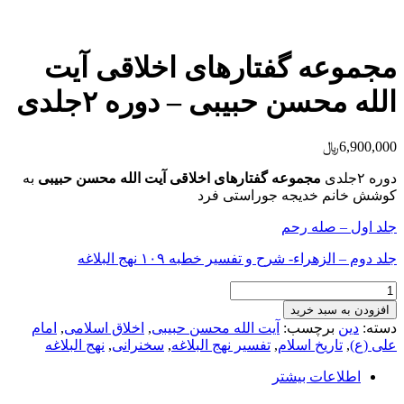
مجموعه گفتارهای اخلاقی آیت
الله محسن حبیبی – دوره ۲جلدی
6,900,000
﷼
دوره ۲جلدی
مجموعه گفتار‎های اخلاقی آیت الله محسن حبیبی
به
کوشش خانم خدیجه جوراستی فرد
جلد اول – صله رحم
جلد دوم – الزهراء- شرح و تفسیر خطبه ۱۰۹ نهج البلاغه
مجموعه
گفتارهای
افزودن به سبد خرید
اخلاقی
دسته:
دین
برچسب:
آیت الله محسن حبیبی
,
اخلاق اسلامی
,
امام
آیت
علی (ع)
,
تاریخ اسلام
,
تفسیر نهج البلاغه
,
سخنرانی
,
نهج البلاغه
الله
محسن
اطلاعات بیشتر
حبیبی