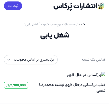
انتشارات پَرکاس
ثبت نام
خانه
/ محصولات برچسب خورده “شغل یابی”
شغل یابی
نمایش یک نتیجه
کتاب بزرگسالی درحال ظهور نوشته محمدرضا
2,300,000
﷼
فتحی