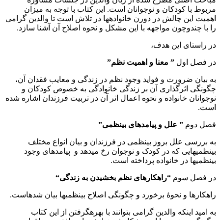
مربوط با کودکان و نوجوانان است. این کتاب با توجه به میزان
اهمیت این چالش در دورن خانواده‏‎ها در تلاش است تا والدین گرامی
را با چندوچون مواجهه با این مشکل و نحوه اصلاح آن آشنا سازد.
در راستای این هدف،
در فصل اول
” معنا و اهمیت نظم”
به بیان ضرورت و فواید وجود نظم در زندگی و معایب فقدان آن،
چگونگی اثرگذاری آن بر زندگی خانوادگی به خصوص کودکان و
نوجوانان خانواده و نحوه اعمال اثر آن در تربیت فرزندان اشاره شده
است.
فصل دوم
” علل و پی‏امد‏های بی‏‎نظمی”
به بررسی علل بروز بی‎‏نظمی در فرزندان و بیان انواع مختلف
بی‏‎نظمی‏‎هایی که در کودک و نوجوان رخ می‎‏دهد و پیامدهای وجود
بی‏‎نظمی‏‎ها در خانواده پرداخته است.
در فصل سوم
“
راهکارهای نظم بخشیدن به زندگی
“
راهکارها و نحوۀ برخورد و چگونگی اصلاح بی‏‎نظمی‏‎ها بیان شده‎‏است.
به امید اینکه والدین گرامی بتوانند با بهره‏‎گرفتن از این کتاب