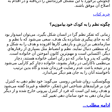
چگونگی برخورد با این مشکل فرزندانش را دریافته و در اقدام به
اصلاح آن موفق باشند.
خرید کتاب
چگونه نظم را به کودک خود بیاموزیم؟
زمانی که تفکر نظم ‏گرا در انسان شکل بگیرد، می‌توان امیدوار بود
که به جای پیگیری شتاب‏‎زده یک هدف، سعی می‌شود که با نظم و
سازماندهی بر ارزش و بازدهی کارها افزوده و هدف را به شکل و
راه منطقی دنبال نمايند. نظم و انضباط مثل بسياري از رفتارهاي
ديگر، اکتسابي است و مهم‌ترين کانون آموختن آن خانواده است.
وقتی که پدر و یا مادر که دو رکن اصلی خانواده هستند، دچار
بی‌نظمی ناکارآیی در رفتار بشوند، خانواده دچار کم کارآیی می‌شود
و در نتیجه باعث عدم رضایت فرزندان شده و گاه بدين ترتيب
ناخواسته آنان را به جان هم دیگر می‌اندازد.
ویگوتسکی، روان شناس روسی می‌گوید: خود نظم دهی به کنترل
فرد بر فرایند‏های شناختی اش (تفکر، حافظه و غیره) گفته می‌شود
و هدف رشد این است که فرد از کنترل بیرونی خارج شده و از دیگر
سازمان دهی به خود سامان دهی تغییر کند.
ادامه مطلب...