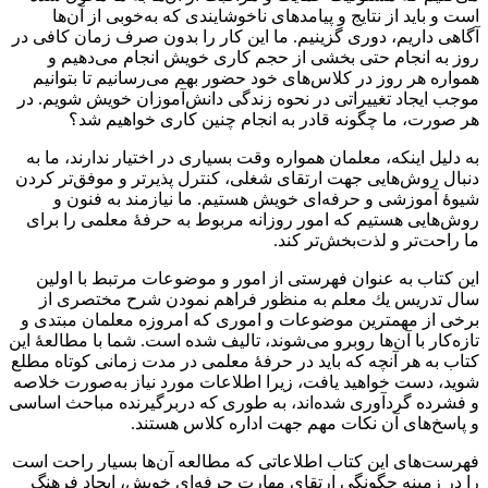
است و باید از نتایج و پیامدهای ناخوشایندی كه به‌خوبی از آن‌ها
آگاهی داریم، دوری گزینیم. ما این كار را بدون صرف زمان كافی در
روز به انجام حتی بخشی از حجم كاری خویش انجام می‌دهیم و
همواره هر روز در كلاس‌های خود حضور بهم می‌رسانیم تا بتوانیم
موجب ایجاد تغییراتی در نحوه زندگی‌ دانش‌آموزان خویش شویم. در
هر صورت، ما چگونه قادر به انجام چنین كاری خواهیم شد؟
به دلیل اینكه، معلمان همواره وقت بسیاری در اختیار ندارند، ما به
دنبال روش‌هایی جهت ارتقای شغلی، كنترل پذیرتر و موفق‌تر كردن
شیوۀ آموزشی و حرفه‌ای خویش هستیم. ما نیازمند به فنون و
روش‌هایی هستیم كه امور روزانه مربوط به حرفۀ معلمی را برای
ما راحت‌تر و لذت‌بخش‌تر كند.
این كتاب به عنوان فهرستی از امور و موضوعات مرتبط با اولین
سال تدریس یك معلم به منظور فراهم نمودن شرح مختصری از
برخی از مهمترین موضوعات و اموری كه امروزه معلمان مبتدی و
تازه‌كار با آن‌ها روبرو می‌شوند، تالیف شده است. شما با مطالعۀ این
كتاب به هر آنچه كه باید در حرفۀ معلمی در مدت زمانی كوتاه مطلع
شوید، دست خواهید یافت، زیرا اطلاعات مورد نیاز به‌صورت خلاصه
و فشرده گردآوری شده‌اند، به طوری كه دربرگیرنده مباحث اساسی
و پاسخ‌های آن نکات مهم جهت اداره كلاس هستند.
فهرست‌های این كتاب اطلاعاتی كه مطالعه آن‌ها بسیار راحت است
را در زمینه چگونگی ارتقای مهارت حرفه‌ای خویش، ایجاد فرهنگ