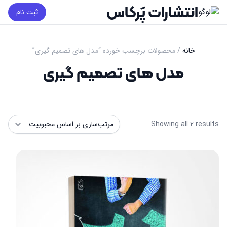
انتشارات پَرکاس
ثبت نام
خانه
/ محصولات برچسب خورده “مدل های تصمیم گیری”
مدل های تصمیم گیری
Sorted
Showing all 2 results
by
popularity