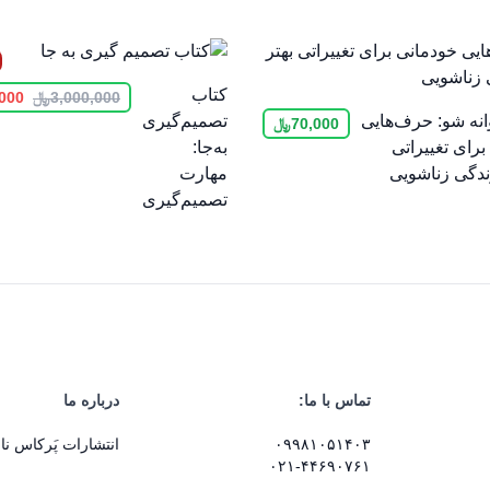
کتاب
Original
Current
3,000,000
﷼
,000
price
price
انه شو: حرف‌هایی
تصمیم‌گیری
70,000
﷼
was:
is:
رای تغییراتی
به‌جا:
3,000,000﷼.
1,950,000﷼.
زندگی زناشویی
مهارت
تصمیم‌گیری
تماس با ما:
درباره ما
۰۹۹۸۱۰۵۱۴۰۳
انتشارات پَرکاس ن
۰۲۱-۴۴۶۹۰۷۶۱