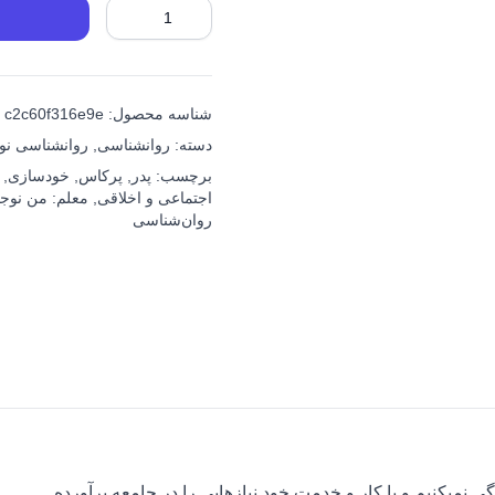
مهارت‌های
زندگی:
کتاب
سوم
زندگی
شناسه محصول:
c2c60f316e9e
اجتماعی
دسته:
روانشناسی
,
روانشناسی نوج
(۳)
برچسب:
پدر
,
پرکاس
,
خودسازی
,
عدد
اجتماعی و اخلاقی
,
معلم: من نوجو
روان‌شناسی
گی نمی‏کنیم و با کار و خدمت خود نیازهایی را در جامعه برآورده