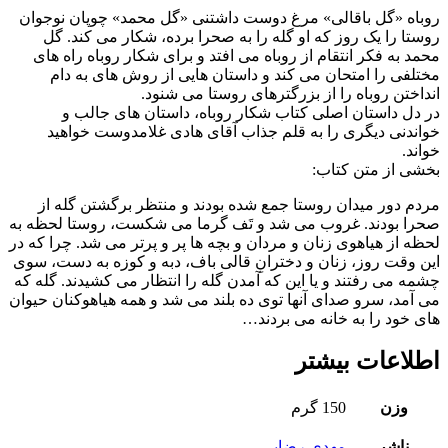
روباه «گل باقالی» مرغ دوست داشتنی «گل محمد» چوپان نوجوان
روستا را یک روز که او گله را به صحرا برده، شکار می کند. گل
محمد به فکر انتقام از روباه می افتد و برای شکار روباه راه های
مختلفی را امتحان می کند و داستان هایی از روش های به دام
انداختن روباه را از بزرگترهای روستا می شنود.
در دل داستان اصلی کتاب شکار روباه، داستان های جالب و
خواندنی دیگری را به قلم جذاب آقای هادی غلامدوست خواهید
خواند.
بخشی از متن کتاب:
مردم دور میدان روستا جمع شده بودند و منتظر برگشتن گله از
صحرا بودند. غروب می شد و تَف گرما می شکست، روستا لحظه به
لحظه از هیاهوی زنان و مردان و بچه‌ ها پر و پرتر می شد. چرا که در
این وقت روز، زنان و دخترانِ قالی باف، دبه و کوزه به دست، سوی
چشمه می رفتند و یا این که آمدن گله را انتظار می کشیدند. گله که
می آمد، سرو صدای آنها توی ده بلند می شد و همه هیاهوکنان حیوان‌
های خود را به خانه می بردند…
اطلاعات بیشتر
وزن
150 گرم
ناشر
مهدی رضایی