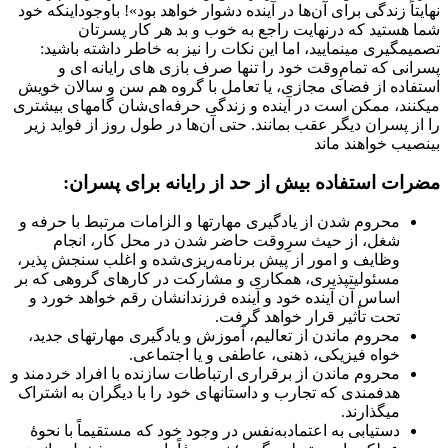
نهایتاً زندگی برای آن‌ها در آینده دشوار خواهد بود»! باوجوداینکه خود
شما هستید که درنهایت راجع به خوب و بد هر کار پسرتان
تصمیم‏‎گیری می‏نمایید، اما این نکات را نیز به خاطر داشته باشید:
پسرانی که تمامِ‌وقت خود را تنها صرف بازی های رایانه ای و
استفاده از فضای مجازی، یا تعامل با گروه هم سن و سالان خویش
می‎کنند، ممکن است در آینده و زندگی حرفه‌ای‌شان گام‎های بیشتری
را از پسران دیگر عقب بمانند. حتی آن‌ها در طول روز از فواید زیر
بی‏‎نصیب خواهند ماند
مضرات استفاده بیش از حد از رایانه برای پسران:
محروم شدن از یادگیری مهارت­ها و الزامات مرتبط با حرفه و
شغل، از حیث سرِوقت حاضر شدن در محل کار، انجام
وظایف و امور از پیش برنامه‌ریزی‌شده و اغلب سنجش پذیر،
مسئولیت‏‎پذیری، همکاری و مشارکت در کارهای گروهی که بر
اساس آن آینده خود و آینده فرزندانشان رقم خواهد خورد و
تحت تأثیر قرار خواهد گرفت.
محروم ماندن از تعالیم، آموزش و یادگیری مهارت­‎های جدید،
خواه فیزیکی، ذهنی، عاطفی و یا اجتماعی.
محروم ماندن از برقراری ارتباطات سازنده با افراد خردمند و
هدفمندی که تجارب و داستان­‎های خود را با دیگران به اشتراک
می­‎گذارند.
دستیابی به اعتمادبه‌نفس در وجود خود که مستقیماً با نحوۀ