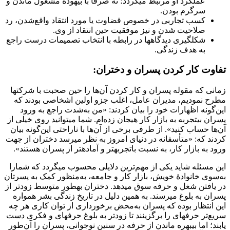
عملکرد او مرتبط می­‎گردد؛ نه صرفاً با بیهوده مشغول ماندن و
سرگرم بودن.
کسب تجاربی در خصوص قضاوت یا مورد انتقاد واقع‌شدن، رد
صلاحیت شدن و نیز موفقیت حین انتقاد از وی.
شکل‏‎گیری دیدگاه‎­ها در رابطه با انتخاب تصمیمات درست راجع
به هدف زندگی.
تفاوت کار کردن پسران و دختران:
زمانی که مقوله پسران و کار کردن آن‌ها را حین صحبت با شرکت‎­ها
مطرح نمودیم، مدیران عامل، اغلب جزو اولین اشخاصی بودند که
این‌گونه اظهارات خود را بیان کردند: «من به‌شدت راجع به ورود
پسران بی‎‏تجربه به بازار کار هیجان‌ زده‌ام. شما می‏توانید روی خیلی از
آن‌ها حساب کنید». از طرفی برخی از آن‌ها با ناراحتی این‌گونه بیان
کردند که: «متأسفانه در دنیای امروز به نظر می­‎رسد دختران از جهت
ورود به بازار کار، به نسبت باتجربه‎­تر و آماده‎­تر از پسران هستند».
این مسئله شاید یکی از مهم‌ترین دلایلی محسوب می­گردد که شمارا
به‌سوی خانوادۀ خویش، بازار کار و جامعه، به‌منظور کمک به پسرتان
در یافتن شغل و حرفه سوق می­دهد. دختران به‎‏طور متوسط زودتر از
پسران به بلوغ می­رسند. به همین دلیل در تاریخ زندگی بشر همواره
این انتظار بوده که پسران به‌محض برخورداری از توان کاری هر چه
سریع‌تر حرفه­‎ای را برگزینند تا زودتر به بلوغ حرفه‎­ای و فکری دست
یابند؛ اما بی‎‏بهره ماندن از حرفه در سنین نوجوانی، پسران را آن‌طور