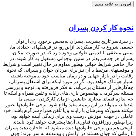
افزودن به علاقه مندی
نحوه کار کردن پسران
در سرتاسر تاریخ بشریت، پسران به‌محض برخورداری از توان
جسمی شروع به کار می‎کردند. ازاین‌رو، در فرهنگ‎های اجدادی ما،
سنتی منطقی با قدمتی طولانی وجود دارد که در صورت امکان،
پسران هر چه سریع‌تر در سنین نوجوانی مشغول به کار شوند. در
حال حاضر شرایط جهانی به‏‎طور مداوم در حال تغییر است و شرایط
و موقعیت‎های مرتبط با آن نیز برای مردان جوان و پسرانی که نحوۀ
رقابت را در بازار جهانی و در زمان مناسب خود نیاموخته باشند،
بسیار هولناک خواهد بود. اگر در مورد اینکه برای اشتغال پسرتان،
چه‌کارهایی از دستتان برمی‌آید، به فکر فرورفته‌اید، توجه و بررسی
مسئله سرگرمی، به‏‎خصوص بازی های رایانه و تلفن همراه و اینکه تا
چه اندازه فضای مجازی جانشین «زمان کارکردن» سنتی ما
شده‌اند، می‏تواند در این زمینه مفید واقع شود. برخی خانواده‎ها تصور
می‎کنند همین‌که پسرشان با رایانه و یا تلفن همراه سرگرم باشد، خود
عاملی در جهت آموزش درست وی برای زندگی آینده خواهد بود،
زیرا به‎‏طور روزافزون فناوری آن‌ها پیشرفت خواهد کرد. تأییدی
تلویحی هم بین برخی خانواده‎‏ها دیده می‎شود که: «اجازه دهید پسران
تا زمانی که جوان هستند در آرامش و بی‎‏دغدغه به سر ببرند؛ چون