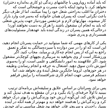
که باید آماده رویارویی با چالش­‎های زندگی (و کاری به‌اندازه دختران)
نخواهد کرد. با وجود اینکه باعث مسرت و خوشحالی است که
دختران ما اغلب به‌راحتی شغل خود را پیدا می‏کنند، اما از طرف دیگر
باعث نگرانی است که پسران همان خانواده که به‌سرعت وارد بازار
کار می­شوند، مهارت­‎های لازم و عزت‏‎نفس موردنیاز جهت پذیرش شغلی
که باید به انجام آن مشغول باشند را هرگز به دست نخواهند آورد!
درحالی‌که همین پسران در زندگی آینده باید عهده‎‏دار مسئولیت‌های
همسرداری و پدری شوند.
یکی از کارهای مهمی که شما می‏توانید در حمایت پسرتان انجام دهید،
این است که او را در سن دوازده یا سیزده‌سالگی به تفکر و تعمق
راجع به این‌که از پس انجام چه‌کاری برمی­‎آید، مجاب کنید. اگر
ورزشکار است از وی بخواهید به مربیگری بچه‎­های کوچک‌تر مشغول
شود. اگر علاقه‏‎مند به ‏امور دانشگاهی و علمی است، او را به‌سوی
آموزش دادن سوق دهید. اشتغال به حرفه و انجام رساندن وظیفه
در هر حوزه­ای، لزوماً جایگزین شغل آیندۀ وی نخواهد شد، اما
دستکم فرصتی جهت انجام کاری شرافتمندانه را برایش فراهم
خواهد نمود.
پس برای پسرانتان بر اساس علایق و سلیقه‌اش برنامه‌ای ترتیب
ببینید تا اولاً حرفه‌ای را یاد بگیرد و در آن مقطع به هدف تبدیل کند و
برایش تلاش کند. این‌گونه ارزش خود وزندگی‌اش را بهتر درک خواهد
کرد و زندگی‌اش را هدفمند خواهد دید و مهم‌تر از همه آنکه در آینده
بسیار راحت‌تر و سریع‌تر قادر خواهد بود شغل مناسبی برای خودش