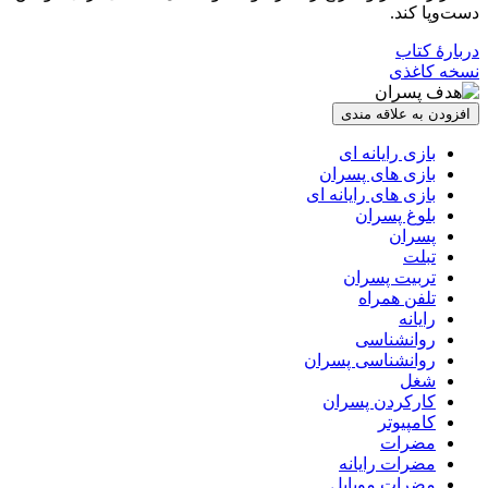
دست‌وپا کند.
دربارۀ کتاب
نسخه کاغذی
افزودن به علاقه مندی
بازی رایانه ای
بازی های پسران
بازی های رایانه ای
بلوغ پسران
پسران
تبلت
تربیت پسران
تلفن همراه
رایانه
روانشناسی
روانشناسی پسران
شغل
کارکردن پسران
کامپیوتر
مضرات
مضرات رایانه
مضرات موبایل