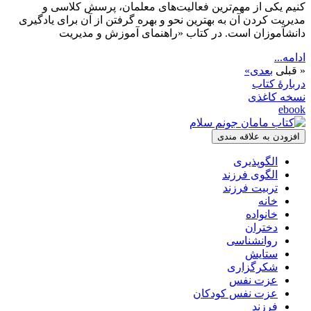
کنیم یکی از مهم‌ترین فعالیت‌های معلمان، پرسش کلاسی و
مدیریت کردن آن به بهترین نحو و بهره گرفتن از آن برای یادگیری
دانش‎‏آموزان است. در کتاب «راهنمای آموزش و مدیریت
ادامه...
« قبلی
بعدی»
دربارۀ کتاب
نسخه کاغذی
ebook
افزودن به علاقه مندی
الگوپذیری
الگوی فرزند
تربیت فرزند
خانه
خانواده
دختران
روانشناسی
ستایش
شکرگزاری
عزت نفس
عزت نفس کودکان
فرزند