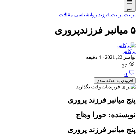
منو
تربیت
تربیت فرزند
روان‏‎شناسی
مقالات
۵ میانبر فرزندپروری
پرکاس
نوامبر 22, 2021
·
4
دقیقه
27
0
افزودن به علاقه مندی
پنج میانبر فرزند پروری
نویسنده: حورا وهاج
پنج میانبر فرزند پروری