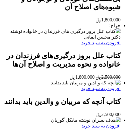
شیوه‌های اصلاح آن
1,800,000
﷼
حراج!
افزودن به سبد خرید
کتاب علل بروز درگیری‌های فرزندان در
خانواده و نحوه مدیریت و اصلاح آن‌ها
Current
Original
2,500,000
﷼
1,800,000
﷼
price
price
is:
was:
افزودن به سبد خرید
2,500,000﷼.
1,800,000﷼.
کتاب آنچه که مربیان و والدین باید بدانند
2,500,000
﷼
افزودن به سبد خرید