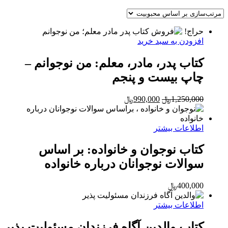
by
popularity
حراج!
افزودن به سبد خرید
کتاب پدر، مادر، معلم: من نوجوانم –
چاپ بیست و پنجم
Current
Original
1,250,000
﷼
990,000
﷼
price
price
is:
was:
1,250,000﷼.
990,000﷼.
اطلاعات بیشتر
کتاب نوجوان و خانواده: بر اساس
سوالات نوجوانان درباره خانواده
400,000
﷼
اطلاعات بیشتر
کتاب والدین آگاه فرزندان مسئولیت پذیر