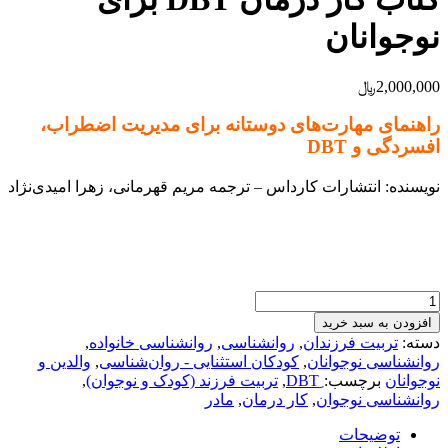
نوجوانان
2,000,000
﷼
راهنمای مهارت‌های دوستانه برای مدیریت اضطراب،
افسردگی و DBT
نویسنده: انتشارات کارداس – ترجمه مریم قهرمانی، زهرا امیدی‌نژاد
کتاب
کار
افزودن به سبد خرید
درمان
دسته:
تربیت فرزندان
,
روانشناسی
,
روانشناسی خانواده
,
DBT
روانشناسی نوجوانان
,
کودکان استثنایی - روان‌شناسی
,
والدین و
برای
نوجوانان
برچسب:
,
تربیت فرزند (کودک و نوجوان)
,
نوجوانان
روانشناسی نوجوان
,
کار درمان
,
مادر
عدد
توضیحات