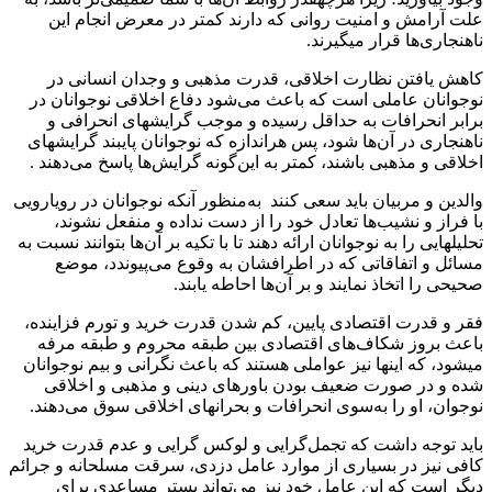
علت آرامش و امنیت روانی که دارند کمتر در معرض انجام این
ناهنجاری‌ها قرار می‎گیرند.
کاهش یافتن نظارت اخلاقی، قدرت مذهبی و وجدان انسانی در
نوجوانان عاملی است که باعث می‌شود دفاع اخلاقی نوجوانان در
برابر انحرافات به حداقل رسیده و موجب گرایش‎های انحرافی و
ناهنجاری در آن‌ها شود، پس هراندازه که نوجوانان پایبند گرایش‎های
اخلاقی و مذهبی باشند، کمتر به این‌گونه گرایش‌ها پاسخ می‌دهند .
والدین و مربیان باید سعی کنند به‌منظور آنکه نوجوانان در رویارویی
با فراز و نشیب‌ها تعادل خود را از دست نداده و منفعل نشوند،
تحلیل‎هایی را به نوجوانان ارائه دهند تا با تکیه‌ بر آن‌ها بتوانند نسبت به
مسائل و اتفاقاتی که در اطرافشان به وقوع می‌پیوندد، موضع
صحیحی را اتخاذ نمایند و بر آن‌ها احاطه یابند.
فقر و قدرت اقتصادی پایین، کم شدن قدرت خرید و تورم فزاینده،
باعث بروز شکاف‌‎های اقتصادی بین طبقه محروم و طبقه مرفه
می‎شود، که اینها نیز عواملی هستند که باعث نگرانی و بیم نوجوانان
شده و در صورت ضعیف بودن باور‎های دینی و مذهبی و اخلاقی
نوجوان، او را به‌سوی انحرافات و بحران‎های اخلاقی سوق می‌دهند.
باید توجه داشت که تجمل‌گرایی و لوکس گرایی و عدم قدرت خرید
کافی نیز در بسیاری از موارد عامل دزدی، سرقت مسلحانه و جرائم
دیگر است که این عامل خود نیز می‌تواند بستر مساعدی برای