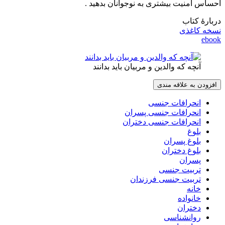
احساس امنیت بیشتری به نوجوانان بدهید .
دربارۀ کتاب
نسخه کاغذی
ebook
آنچه که والدین و مربیان باید بدانند
افزودن به علاقه مندی
انحرافات جنسی
انحرافات جنسی پسران
انحرافات جنسی دختران
بلوغ
بلوغ پسران
بلوغ دختران
پسران
تربیت جنسی
تربیت جنسی فرزندان
خانه
خانواده
دختران
روانشناسی