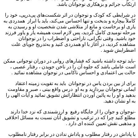
ارتکاب جرائم و بزهکاری نوجوانان باشد.
در شرایطی که کودک و نوجوان در اثر شکست‌‎های پی‌درپی، خود را
کاملاً بیچاره و بدبخت و تنها احساس می‌کند، باید با ابراز همدردی به
یاری او برخاست و مانع از متلاشی شدن شخصیت او و رسیدن به
مرحله نومیدی کامل ‌گردید، پس لازم است همیشه یار و یاور فرزند
خود باشید. وقتی نگرانی، ناراحتی و اضطراب را در نوجوانان
مشاهده کردید، در آغاز با او همدردی کنید و به‌تدریج جویای علت
اضطرابش شوید .
-باید توجه داشته باشید که فشارهای روانی در دوران نوجوانی ممکن
است عاملی باشد که جلوه آن را در ناخن جویدن ، رفتار عصبی ،
حالت بی اعتمادی و احساس ناکامی در نوجوان مشاهده نمائید .
برای از بین بردن یاس در نوجوانان باید به تقویت زمینه اعتقاد
ایمانی نوجوانان بپردازید و به او درس واقع بینی ، صبر و مقاومت
بدهید و او را به پائین آوردن انتظاراتش تشویق نمائید و آیات الهی را
به او نشان دهید.
-نوجوان و جوان را از جایگاه رفیع و ارزشمندی که نزد خدا دارند
مطلع کنید چرا که در ترغیب و تشویق آنان نسبت به مسائل اخلاقی
و مذهبی نقش تعیین کننده ای دارد .
با پاداش در رفتار مطلوب و پاداش ندادن در برابر رفتار نامطلوب