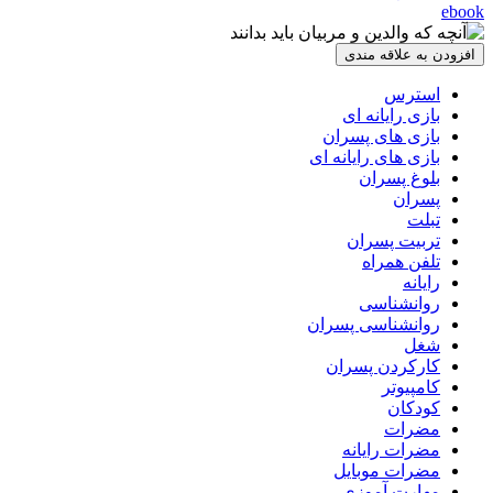
ebook
افزودن به علاقه مندی
استرس
بازی رایانه ای
بازی های پسران
بازی های رایانه ای
بلوغ پسران
پسران
تبلت
تربیت پسران
تلفن همراه
رایانه
روانشناسی
روانشناسی پسران
شغل
کارکردن پسران
کامپیوتر
کودکان
مضرات
مضرات رایانه
مضرات موبایل
مهارت آموزی