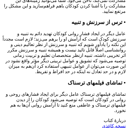
مشارکت نمی‌کند، ناخن می‌جود. شما می‌توانید زمینه‌‏های این
مشارکت را با آشنا کردن کودکان باهم فراهم‌سازید و این مشکل را
مرتفع نمایید.
• ترس از سرزنش و تنبیه
عامل دیگر در ایجاد فشار روانی کودکان تهدید دائم به تنبیه و
سرزنش کودک است که آرامش او را برهم می‌زند؛ لازم است مجدداً
این نکته را یادآور شویم که تنبیه و سرزنش از نظر تعالیم دینی و
روانشناسی اصلاً قابل تائید نیست و همیشه تنبیه و سرزنش مکرر
اثر تخریبی داشته، تنبیه ازنظر متخصصان تعلیم و تربیت زمانی
توصیه می‌شود که تشویق و عوامل تربیتی دیگر مؤثر واقع نشود در
این صورت می‌توان از عوامل تنبیهی استفاده کرد آن‌هم به میزان
لازم و در حد تعادل نه اینکه در حد افراط‌ و تفریط.
• تماشای فیلم‏‎های ترسناک
تماشای فیلم‏‎های ترسناک عامل دیگر برای ایجاد فشار‏های روحی و
روانی در کودکان است که توصیه می‌شود کودکان را از دیدن
فیلم‎‏های ترسناک و عاطفی منع کنید تا آرامش روانی آن‌ها به هم
نخورد.
دربارۀ کتاب
نسخه کاغذی